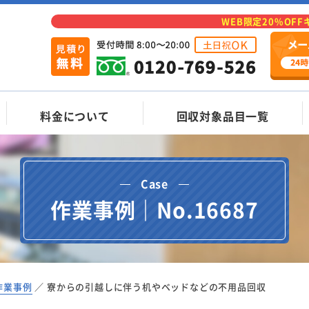
WEB限定20%OF
料金について
回収対象品目一覧
Case
作業事例｜No.16687
作業事例
寮からの引越しに伴う机やベッドなどの不用品回収