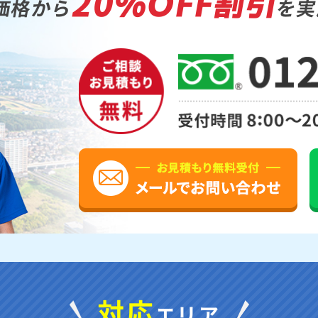
20%OFF割引
価格から
を実
対応
エリア