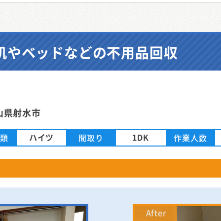
机やベッドなどの不用品回収
山県射水市
ハイツ
1DK
種類
間取り
作業人数