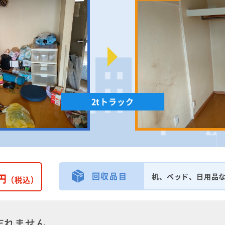
2tトラック
回収品目
円
机、ベッド、日用品
（税込）
忘れません