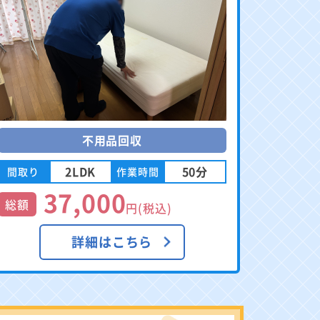
不用品回収
2LDK
50分
間取り
作業時間
37,000
総額
円(税込)
詳細はこちら