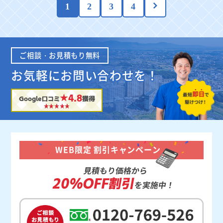
1
2
3
4
ご相談・お見積もり無料
お気軽にお問い合わせを！
★4.8
Google口コミ
獲得
WEB限定 割引キャンペーン
見積もり価格から
20%OFF割引
を実施中！