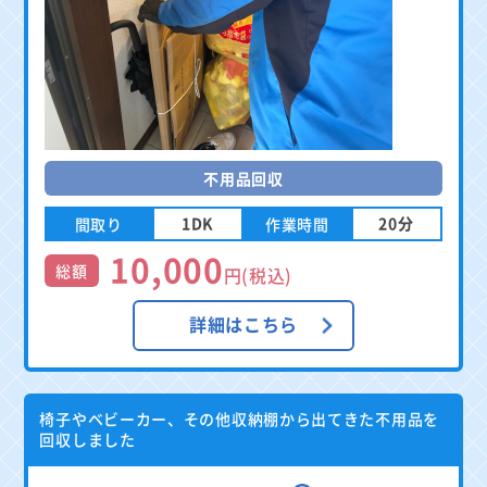
不用品回収
1DK
20分
間取り
作業時間
10,000
総額
円(税込)
詳細はこちら
椅子やベビーカー、その他収納棚から出てきた不用品を
回収しました