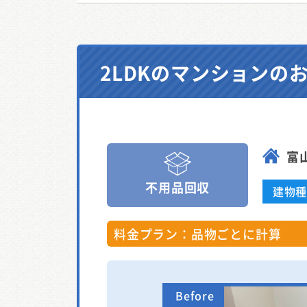
2LDKのマンション
富
不用品回収
建物
料金プラン：品物ごとに計算