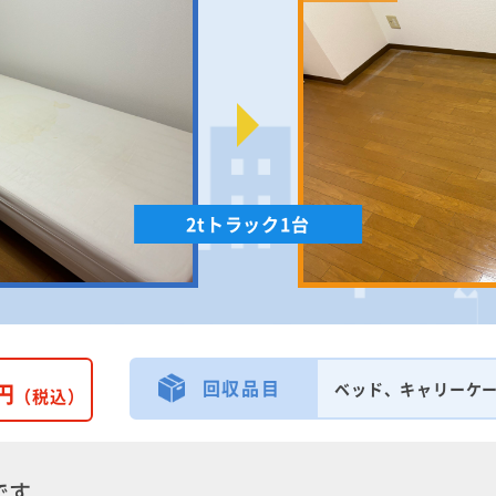
2tトラック1台
回収品目
円
ベッド、キャリーケ
（税込）
です