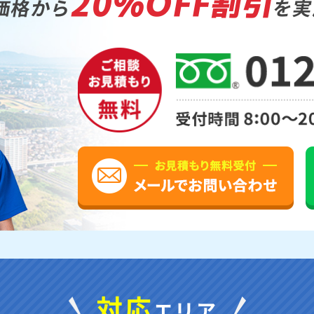
20%OFF割引
価格から
を実
対応
エリア