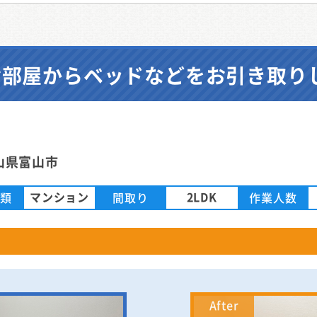
のお部屋からベッドなどをお引き取り
山県富山市
マンション
2LDK
種類
間取り
作業人数