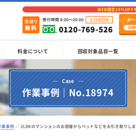
WEB限定20%OF
料金について
回収対象品目一覧
Case
作業事例｜No.18974
作業事例
2LDKのマンションのお部屋からベッドなどをお引き取りし