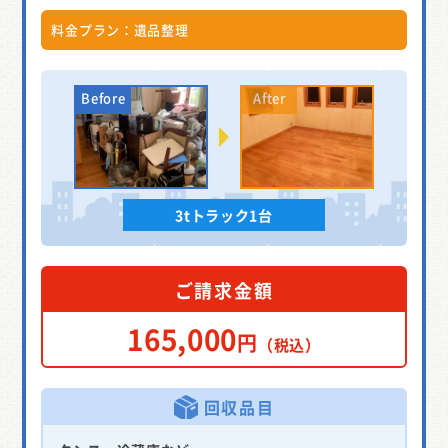
料金プラン：遺品整理
3tトラック1台
ご請求金額
165,000
円
（税込）
回収品目