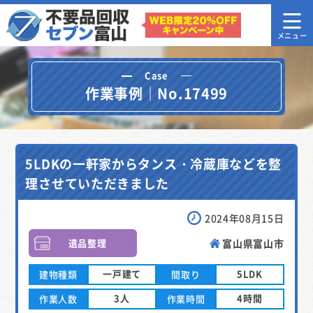
Case
作業事例｜No.17499
5LDKの一軒家からタンス・冷蔵庫などを整
理させていただきました
2024年08月15日
遺品整理
富山県富山市
一戸建て
5LDK
建物種類
間取り
3人
4時間
作業人数
作業時間