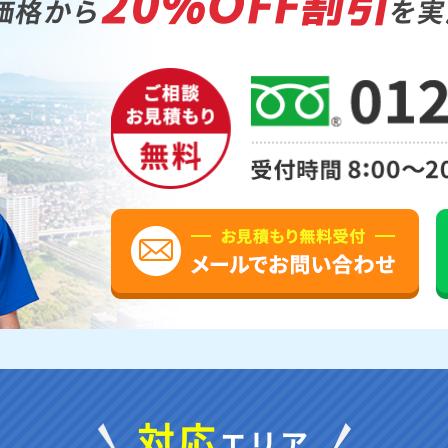
20%OFF割引
価格から
を実
対応
エリア