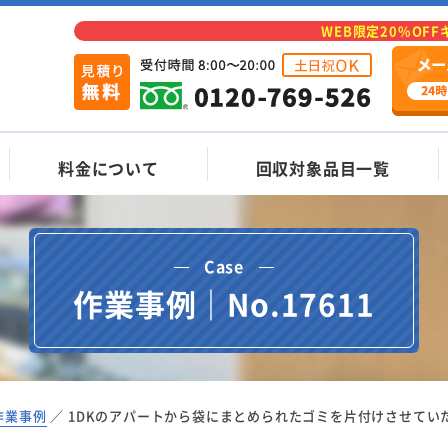
WEB限定20%OF
料金について
回収対象品目一覧
Case
作業事例｜No.17611
作業事例
1DKのアパートから袋にまとめられたゴミを片付けさせてい