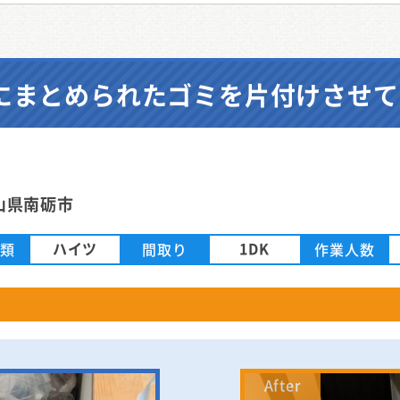
袋にまとめられたゴミを片付けさせ
山県南砺市
ハイツ
1DK
種類
間取り
作業人数