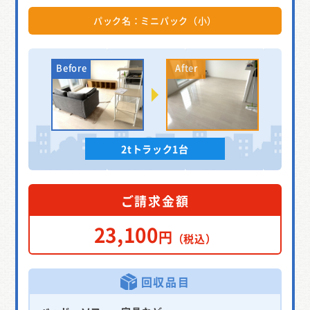
パック名：ミニパック（小）
2tトラック1台
ご請求金額
23,100
円
（税込）
回収品目