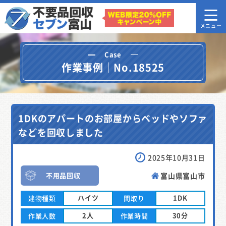
Case
作業事例｜No.18525
1DKのアパートのお部屋からベッドやソファ
などを回収しました
2025年10月31日
不用品回収
富山県富山市
ハイツ
1DK
建物種類
間取り
2人
30分
作業人数
作業時間