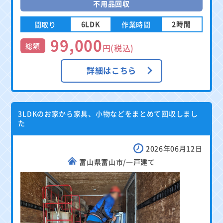
不用品回収
6LDK
2時間
間取り
作業時間
99,000
総額
円(税込)
詳細はこちら
3LDKのお家から家具、小物などをまとめて回収しまし
た
2026年06月12日
富山県富山市/一戸建て